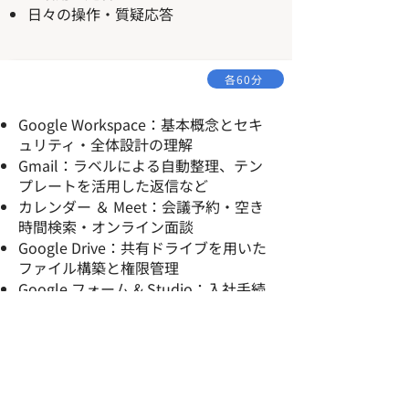
日々の操作・質疑応答
各60分
Google Workspace：基本概念とセキ
ュリティ・全体設計の理解
Gmail：ラベルによる自動整理、テン
プレートを活用した返信など
カレンダー ＆ Meet：会議予約・空き
時間検索・オンライン面談
Google Drive：共有ドライブを用いた
ファイル構築と権限管理
Google フォーム & Studio：入社手続
き等のデータ収集・自動集計ツール作
成
Gemini：メール内容の要約、FAQ作成
やメールのドラフト作成
NotebookLM：自社の就業規則や過去