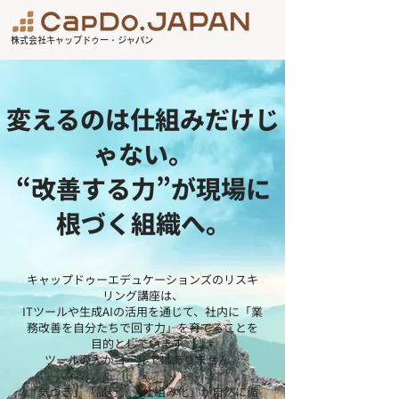
株式会社キャップドゥー・ジャパン
変えるのは仕組みだけじ
ゃない。
“改善する力”が現場に
根づく組織へ。
キャップドゥーエデュケーションズのリスキ
リング講座は、
ITツールや生成AIの活用を通じて、社内に「業
務改善を自分たちで回す力」を育てることを
目的としています。
ツール導入がゴールではありません。
「気づき」「試行」「仕組み化」が自然に循