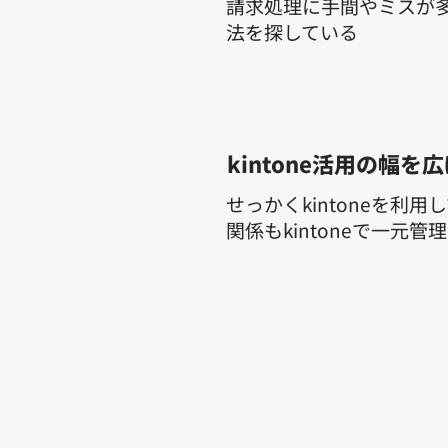
請求処理に手間やミスが
法を探している
kintone活用の幅を
せっかくkintoneを利
関係もkintoneで一元管