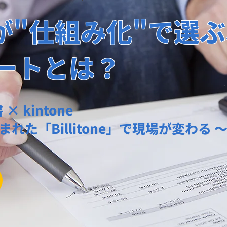
ーが"仕組み化"で選
ートとは？
 kintone
tone」で現場が変わる 